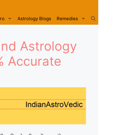
tro
Astrology Blogs
Remedies
and Astrology
0 % Accurate