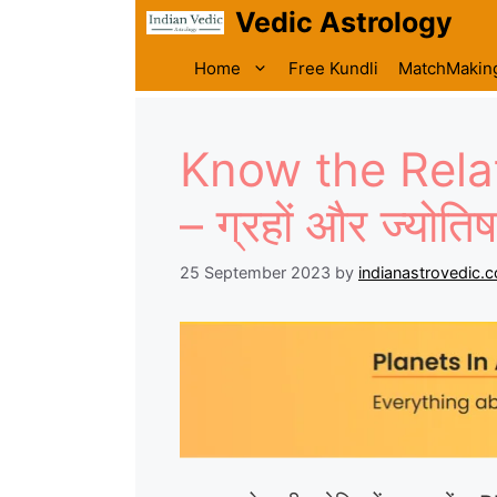
Skip
Vedic Astrology
to
content
Home
Free Kundli
MatchMakin
Know the Rela
– ग्रहों और ज्यो
25 September 2023
by
indianastrovedic.