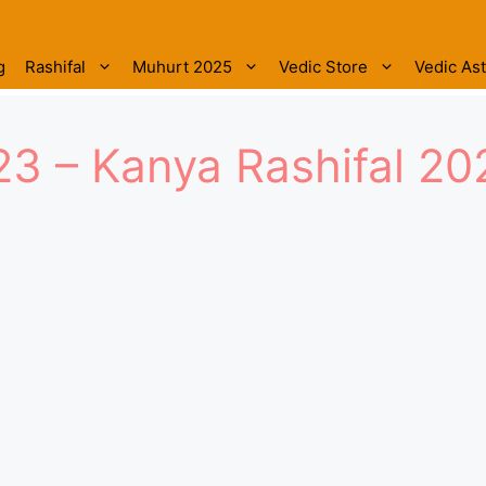
g
Rashifal
Muhurt 2025
Vedic Store
Vedic As
023 – Kanya Rashifal 2