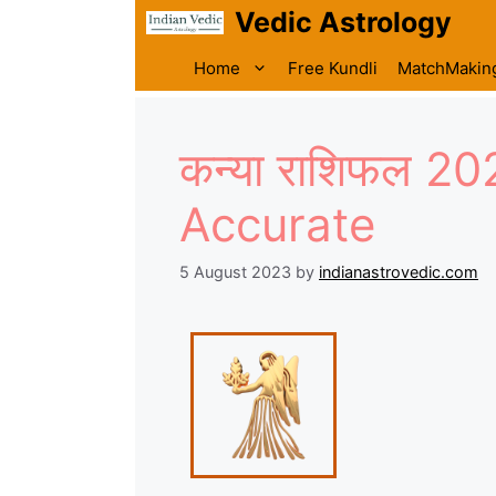
Vedic Astrology
Home
Free Kundli
MatchMakin
कन्या राशिफल 2
Accurate
5 August 2023
by
indianastrovedic.com