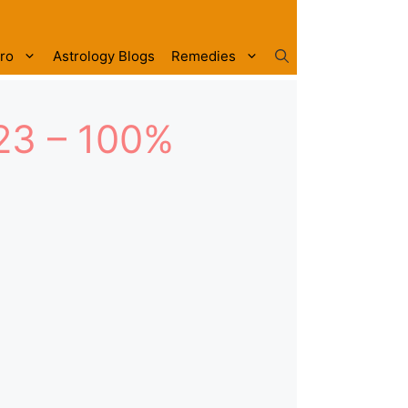
tro
Astrology Blogs
Remedies
023 – 100%